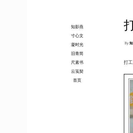
知影燕
寸心文
By
知
凝时光
旧青简
尺素书
打工
云笺契
首页