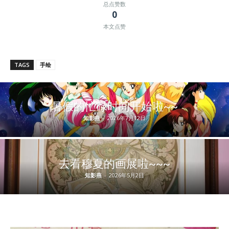
总点赞数
0
本文点赞
TAGS
手绘
暑假的忙碌时间开始啦~~
知影燕
-
2026年7月12日
去看穆夏的画展啦~~~
知影燕
-
2026年5月2日