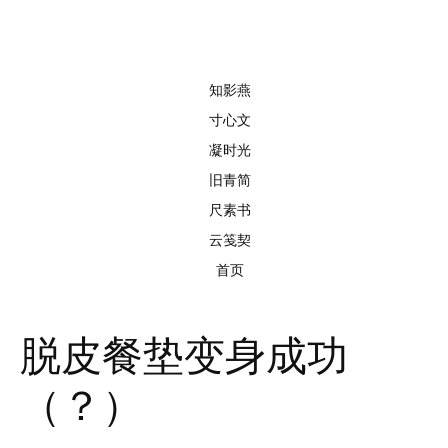
知影燕
寸心文
凝时光
旧青简
尺素书
云笺契
首页
脱皮餐垫变身成功
（？）