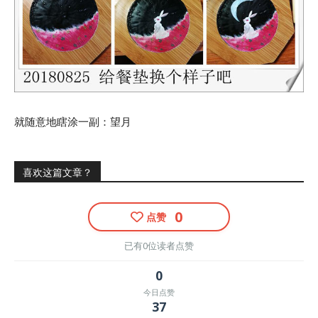
就随意地瞎涂一副：望月
喜欢这篇文章？
0
点赞
已有0位读者点赞
0
今日点赞
37