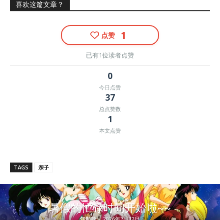
喜欢这篇文章？
1
点赞
已有1位读者点赞
0
今日点赞
37
总点赞数
1
本文点赞
TAGS
亲子
暑假的忙碌时间开始啦~~
知影燕
-
2026年7月12日