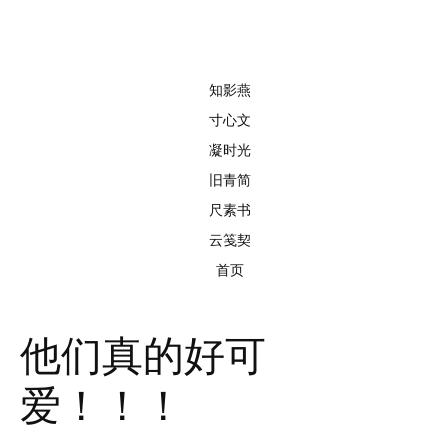
知影燕
寸心文
凝时光
旧青简
尺素书
云笺契
首页
他们真的好可
爱！！！