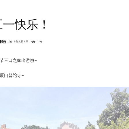
五一快乐！
影燕
2018年5月5日
149
节三口之家出游啦~
厦门普陀寺~