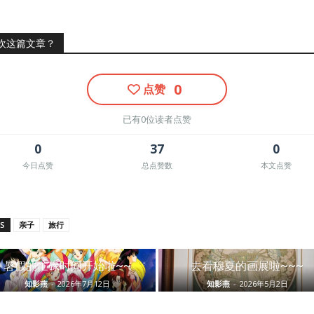
欢这篇文章？
0
点赞
已有0位读者点赞
0
37
0
今日点赞
总点赞数
本文点赞
S
亲子
旅行
暑假的忙碌时间开始啦~~
去看穆夏的画展啦~~~
知影燕
-
2026年7月12日
知影燕
-
2026年5月2日