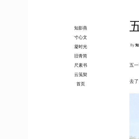
知影燕
寸心文
By
知
凝时光
旧青简
尺素书
五一
云笺契
去了
首页