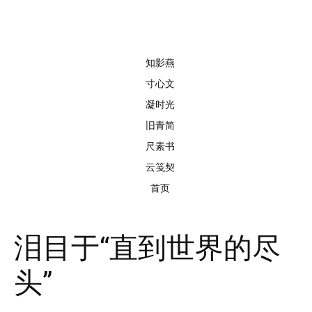
知影燕
寸心文
凝时光
旧青简
尺素书
云笺契
首页
泪目于“直到世界的尽
头”