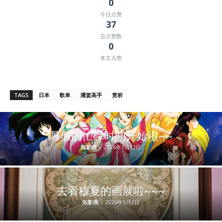
0
今日点赞
37
总点赞数
0
本文点赞
TAGS
日本
歌单
灌篮高手
赏析
暑假的忙碌时间开始啦~~
知影燕
-
2026年7月12日
去看穆夏的画展啦~~~
知影燕
-
2026年5月2日