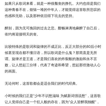
如果只从歌词来看，就是一种很颓丧的挣扎。大约也得是我们
这种青春不在，烦恼一堆的中年人，才能觉得这首歌所悲叹的
伤感和无助，以及那种依旧得下坑去的坚持。
醉别，因为无可挽回的过去之悲。酣畅淋漓地麻醉了自己后，
依约将迎接明天的丧。
比较特殊的是歌词和旋律的不成正比，反正大部分的80后小时
候甚至现在都不懂日语，所以歌词是什么鬼？那简直是无所
谓。旋律才是王道，才是我们喜欢的炸裂般的激励和永不言
败，让人想起三分球，代表了奇迹和希望，想起那些激动人心
的画面。
无论何时，这首歌都会是适合我们的时代经典。
小时候的我们正是“少年不识愁滋味 为赋新词强说愁”，这首歌
让人觉得自己是一个狂人般的存在，因为“众人皆醉我独醒”，