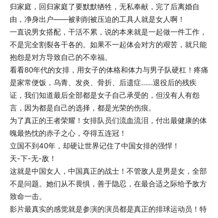
归家庭，回归家庭了要默默牺牲，无私奉献，完了后离婚自
由，净身出户——被剥削被压迫的工具人就是女人啊！
一直说男女搭配，干活不累，说的本来就是一起做一件工作，
不是完全割裂各干各的。如果不一起体会对方的艰苦，就只能
抱怨是对方导致自己的不幸福。
看看80年代的女排，用女子的体格和体力与男子队硬杠！疼痛
是家常便饭，乌青、发炎、骨折、后遗症……退役后的残疾
证，我们知道最后全部都是女子自己承受的，但没有人有怨
言，因为都是自己的选择，都是光荣的伤痕。
为了真正的王者荣耀！女排队员们流血流泪，付出最健康的体
魄最热忱的赤子之心，夺得五连冠！
立国不到40年，却硬让世界记住了中国女排的强悍！
天-下-无-敌！
这就是中国女人，中国真正的战士！不管敌人是男是女，全部
不是问题。她们从不畏惧，善于隐忍，在最合适之际给予敌方
致命一击。
影片最真实的感觉就是参演的演员都是真正的排球运动员！特