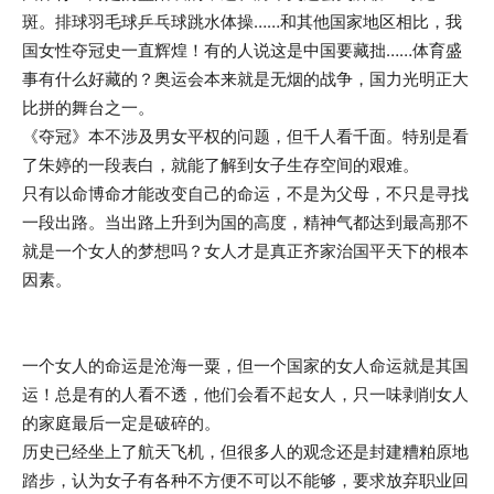
斑。排球羽毛球乒乓球跳水体操……和其他国家地区相比，我
国女性夺冠史一直辉煌！有的人说这是中国要藏拙……体育盛
事有什么好藏的？奥运会本来就是无烟的战争，国力光明正大
比拼的舞台之一。
《夺冠》本不涉及男女平权的问题，但千人看千面。特别是看
了朱婷的一段表白，就能了解到女子生存空间的艰难。
只有以命博命才能改变自己的命运，不是为父母，不只是寻找
一段出路。当出路上升到为国的高度，精神气都达到最高那不
就是一个女人的梦想吗？女人才是真正齐家治国平天下的根本
因素。
一个女人的命运是沧海一粟，但一个国家的女人命运就是其国
运！总是有的人看不透，他们会看不起女人，只一味剥削女人
的家庭最后一定是破碎的。
历史已经坐上了航天飞机，但很多人的观念还是封建糟粕原地
踏步，认为女子有各种不方便不可以不能够，要求放弃职业回