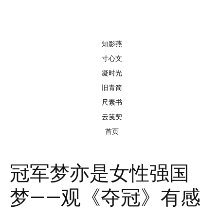
知影燕
寸心文
凝时光
旧青简
尺素书
云笺契
首页
冠军梦亦是女性强国
梦——观《夺冠》有感