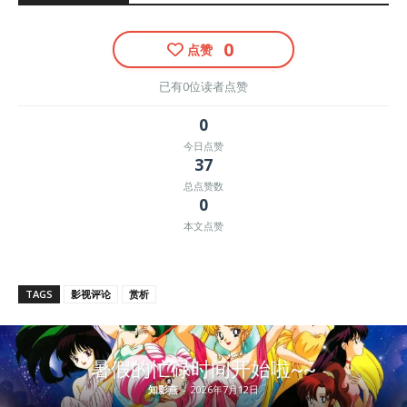
0
点赞
已有0位读者点赞
0
今日点赞
37
总点赞数
0
本文点赞
TAGS
影视评论
赏析
暑假的忙碌时间开始啦~~
知影燕
-
2026年7月12日