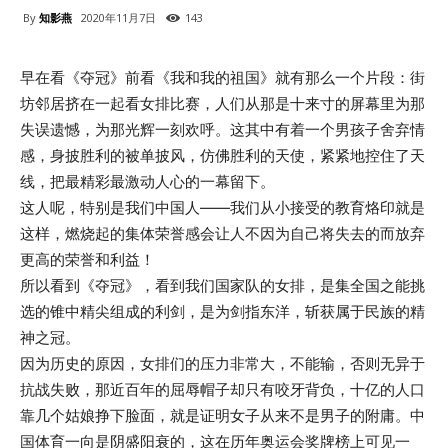
By
知影燕
2020年11月7日
143
早在看《夺冠》前看《我和我的祖国》就有那么一个片段：街
坊邻居挤在一起看女排比赛，人们从那是十来寸的屏幕里为那
失误遗憾，为那光辉一刻欢呼。这其中有着一个男孩子舍弃情
感，身披胜利的被单披风，仿佛胜利的天使，紧紧地控住了天
线，把最精彩最激动人心的一幕留下。
这人呢，特别是我们中国人——我们从小接受的教育烙印就是
这样，燃烧起的集体荣誉感会让人不因为自己将失去的而放弃
更高的荣誉和利益！
所以看到《夺冠》，看到我们国家队的女排，是集全国之能挑
选的锥中精尖组成的利剑，是为剑指东洋，斩获属于民族的精
神之冠。
因为历史的原因，女排们的压力非常大，不能输，否则无异于
抗战失败，那近百年的屈辱帽子却只有咬牙背负，十亿的人口
靠几个姑娘挣下脸面，就是证明女子从来不是男子的附庸。中
国体育一向是阴盛阳衰的，这在历年奥运会奖牌榜上可见一