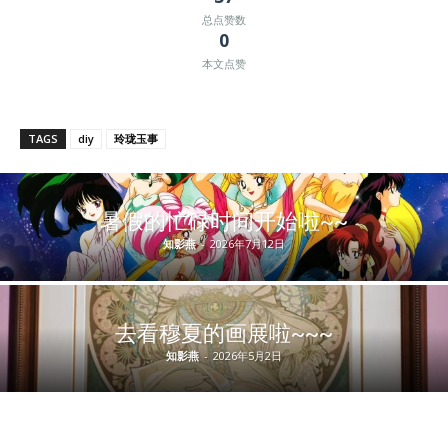
总点赞数
0
本文点赞
TAGS
diy
玲珑玉事
暑假的忙碌时间开始啦~~
知影燕
-
2026年7月12日
去看穆夏的画展啦~~~
知影燕
-
2026年5月2日