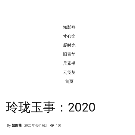
知影燕
寸心文
凝时光
旧青简
尺素书
云笺契
首页
玲珑玉事：2020
By
知影燕
2020年4月16日
160