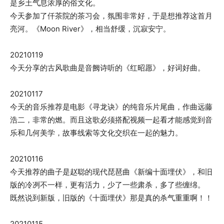
是乡土气息浓厚的俗文化。
今天参加了仟茶院的茶习会，氛围非常好，于是想推荐这首月
亮河。《Moon River》，相当舒缓，沉寂安宁。
20210119
今天分享的古风歌曲是音阙诗听的《红昭愿》，好词好曲。
20210117
今天的音乐推荐是电影《寻龙诀》的纯音乐片尾曲，作曲远藤
浩二，非常的燃。而且这歌必须搭配视频一起看才能感觉到音
乐和几何美学，故事线索等文化交织在一起的魅力。
20210116
今天推荐的曲子是赵聪的现代琵琶曲《新编十面埋伏》，和旧
版的冷冽不一样，更有活力，少了一些肃杀，多了些缠绵。
既然说到新版，旧版的《十面埋伏》那是真的杀气重重啊！！
20210115