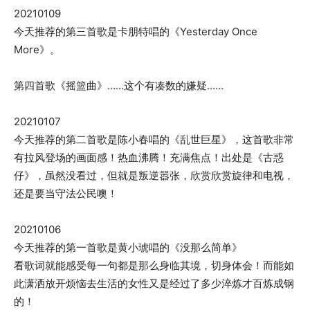
20210109
今天推荐的第三首歌是卡朋特唱的《Yesterday Once
More》。
第四首歌《摇篮曲》……这个有凑数的嫌疑……
20210107
今天推荐的第二首歌是陈小春唱的《乱世巨星》，这首歌非常
有拉风登场的画面感！热血沸腾！充满焦点！出处是《古惑
仔》，虽然没看过，但就是叛逆嚣张，欣赏欣赏旋律和电视，
还是要当守法公民噢！
20210106
今天推荐的第一首歌是黄小琥唱的《没那么简单》
看歌词就能感受每一句都是那么身临其境，切身体会！而能如
此潇洒放开烦恼去生活的女性又是经过了多少淬炼才百炼成钢
的！