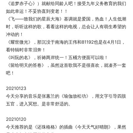
《追梦赤子心》）就献给同龄人吧！接受九年义务教育的我们
如此幸运！不妥协直到变老！！
《飞——致我们的星辰大海》基调就是爱国，热血！人生低潮
时，听听这样的歌，看看这样的电视，总会让人有萌生希望的
冲动的！
《耀世微光》，那沉没于南海的王伟和81192也是在4月1日，
看特辑时非常泪奔！
《叫阮的名》，祈祷两岸统一！五桶方便面可以啦！
《留给明天的答卷》，虽然这首歌我不是很喜欢，就凑齐一套
吧！
20210123
今天分享的音乐是张蕙兰的《瑜伽放松功》，用文字引导四肢
五官，进入冥想。是非常舒适的。
20210120
今天推荐的是《还珠格格》的插曲《今天天气好晴朗》，果然