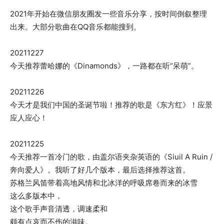
2021年开始在微信朋友圈发一些音乐分享，按时间倒叙整理
出来。大部分歌曲在QQ音乐都能搜到。
20211227
今天推荐蕾哈娜的《Dinamonds》，一路都在听“呆萌”。
20211226
今天才是我们中国的圣诞节啦！推荐的歌是《东方红》！应景
应人应心！
20211225
今天推荐一首冷门的歌，由盖尔语夹杂英语的《Siuil A Ruin /
奔向爱人》。我听了好几个版本，最后选择推荐这首。
苏格兰风笛带着高地风情和北冰洋的呼吸席卷而来的冰雪
这么多版本中，
这个歌手声音清透，调速柔和
颇有点哀而不伤的滋味。