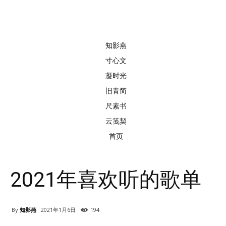
知影燕
寸心文
凝时光
旧青简
尺素书
云笺契
首页
2021年喜欢听的歌单
By
知影燕
2021年1月6日
194