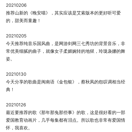
20210206
推荐山新的《晚安喵》，其实应该是艾索版本的更好听可爱
的，甜美而童趣！
20210205
今天推荐纯音乐国风曲，是网游剑网三七秀坊的背景音乐，非
常优美细腻的曲子，就像女子柔媚婉转的地狱，玲珑袅娜的舞
姿。
20210130
今天分享的歌曲是闽南语《金包银》，蔡秋凤的怨叹调相当经
典！
20210126
最近要推荐的歌《那年那兔那些事》的歌，这是很好看的一部
爱国教育动画片，几乎每集都有泪点。所以歌也非常有爱国情
怀，我喜欢。