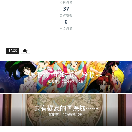
今日点赞
37
总点赞数
0
本文点赞
TAGS
diy
暑假的忙碌时间开始啦~~
知影燕
-
2026年7月12日
去看穆夏的画展啦~~~
知影燕
-
2026年5月2日