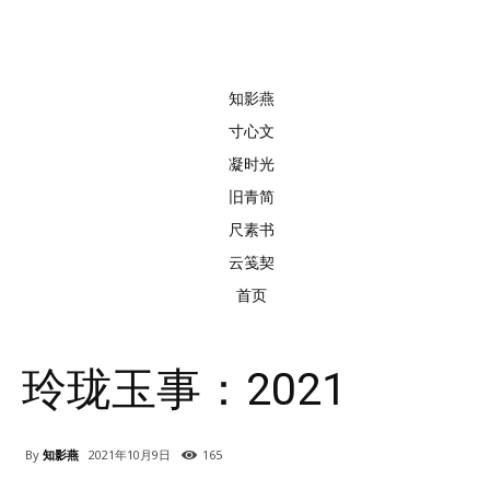
知影燕
寸心文
凝时光
旧青简
尺素书
云笺契
首页
玲珑玉事：2021
By
知影燕
2021年10月9日
165