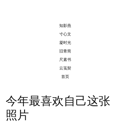
知影燕
寸心文
凝时光
旧青简
尺素书
云笺契
首页
今年最喜欢自己这张
照片