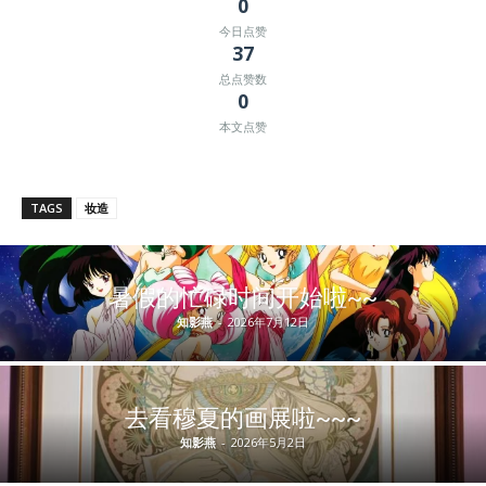
0
今日点赞
37
总点赞数
0
本文点赞
TAGS
妆造
暑假的忙碌时间开始啦~~
知影燕
-
2026年7月12日
去看穆夏的画展啦~~~
知影燕
-
2026年5月2日