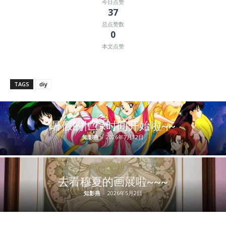
今日点赞
37
总点赞数
0
本文点赞
TAGS
diy
暑假的忙碌时间开始啦~~
知影燕
-
2026年7月12日
去看穆夏的画展啦~~~
知影燕
-
2026年5月2日