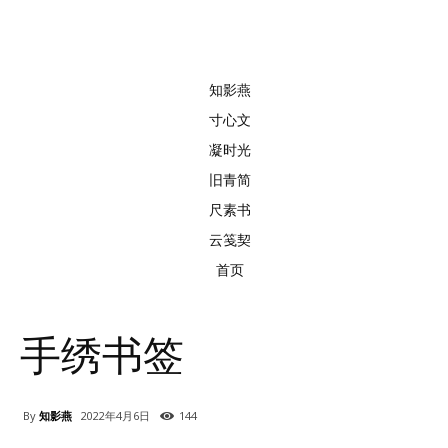
知影燕
寸心文
凝时光
旧青简
尺素书
云笺契
首页
手绣书签
By
知影燕
2022年4月6日
144