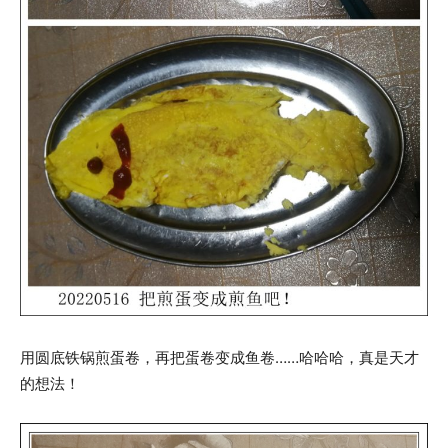
用圆底铁锅煎蛋卷，再把蛋卷变成鱼卷……哈哈哈，真是天才
的想法！