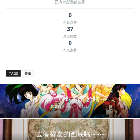
已有0位读者点赞
0
今日点赞
37
总点赞数
0
本文点赞
TAGS
美食
暑假的忙碌时间开始啦~~
知影燕
-
2026年7月12日
去看穆夏的画展啦~~~