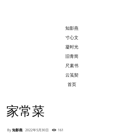
知影燕
寸心文
凝时光
旧青简
尺素书
云笺契
首页
家常菜
By
知影燕
2022年5月30日
161