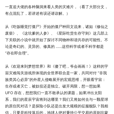
一直追大佬的各种脑洞来看人类的灾难片，（看了大部分文，
有点混乱了，若讲述有误还请谅解。）
从《吃饭睡觉打僵尸》开始的僵尸种田文说来，诸如《修仙之
废柴》、《这坑爹的人参》、《星际吃货生存守则》这几部上
下关联的小说中就开始了探讨不同物种和谐共存的可能性。不
论是奇幻的、灵异的、修真的 ……这些科学或者不科学都是
“存在即合理”。
从《欢迎来到梦想世界》和《傻了吧，爷会画画！》这样的宇
宙灾难闯关游戏所体现的全世界联合是一家，共同对付 “非我
族类其心必异”的外星人侵略展开的宏观思维，开眼看宇宙：
生存或者灭亡，被奴役还是独立。破开局限，想一想如果
UFO 存在，想想我们一直不敢承认的课题，如果冲出太阳
系，我们的星辰宇宙将到达哪里？我们又将如何去与一颗星球
的原住民对话？是探险小队还是出发大规模的征服舰队？我相
信，只要是科技落后的，地球人绝对秉持公平交易的原则坑蒙