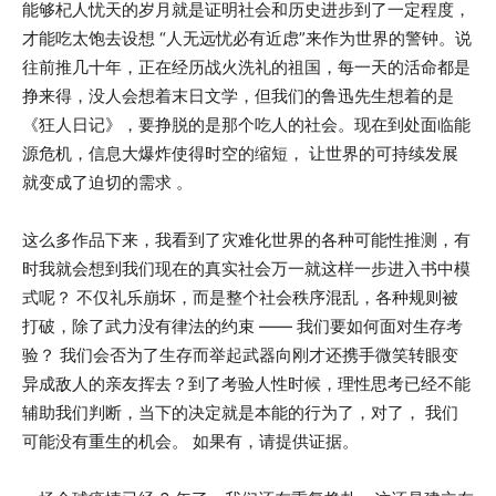
能够杞人忧天的岁月就是证明社会和历史进步到了一定程度，
才能吃太饱去设想 “人无远忧必有近虑”来作为世界的警钟。说
往前推几十年，正在经历战火洗礼的祖国，每一天的活命都是
挣来得，没人会想着末日文学，但我们的鲁迅先生想着的是
《狂人日记》，要挣脱的是那个吃人的社会。现在到处面临能
源危机，信息大爆炸使得时空的缩短， 让世界的可持续发展
就变成了迫切的需求 。
这么多作品下来，我看到了灾难化世界的各种可能性推测，有
时我就会想到我们现在的真实社会万一就这样一步进入书中模
式呢？ 不仅礼乐崩坏，而是整个社会秩序混乱，各种规则被
打破，除了武力没有律法的约束 —— 我们要如何面对生存考
验？ 我们会否为了生存而举起武器向刚才还携手微笑转眼变
异成敌人的亲友挥去？到了考验人性时候，理性思考已经不能
辅助我们判断，当下的决定就是本能的行为了，对了， 我们
可能没有重生的机会。 如果有，请提供证据。