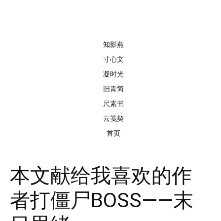
知影燕
寸心文
凝时光
旧青简
尺素书
云笺契
首页
本文献给我喜欢的作
者打僵尸BOSS——末