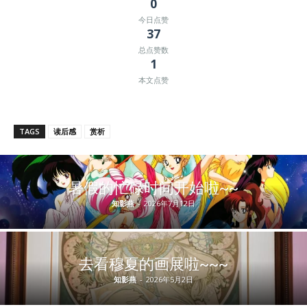
0
今日点赞
37
总点赞数
1
本文点赞
TAGS
读后感
赏析
暑假的忙碌时间开始啦~~
知影燕
-
2026年7月12日
去看穆夏的画展啦~~~
知影燕
-
2026年5月2日