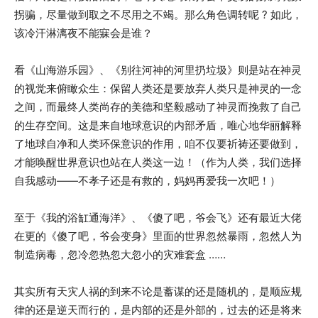
拐骗，尽量做到取之不尽用之不竭。那么角色调转呢 ? 如此，
该冷汗淋漓夜不能寐会是谁？
看《山海游乐园》、《别往河神的河里扔垃圾》则是站在神灵
的视觉来俯瞰众生：保留人类还是要放弃人类只是神灵的一念
之间，而最终人类尚存的美德和坚毅感动了神灵而挽救了自己
的生存空间。这是来自地球意识的内部矛盾，唯心地华丽解释
了地球自净和人类环保意识的作用，咱不仅要祈祷还要做到，
才能唤醒世界意识也站在人类这一边！（作为人类，我们选择
自我感动——不孝子还是有救的，妈妈再爱我一次吧！）
至于《我的浴缸通海洋》、《傻了吧，爷会飞》还有最近大佬
在更的《傻了吧，爷会变身》里面的世界忽然暴雨，忽然人为
制造病毒，忽冷忽热忽大忽小的灾难套盒 ……
其实所有天灾人祸的到来不论是蓄谋的还是随机的，是顺应规
律的还是逆天而行的，是内部的还是外部的，过去的还是将来