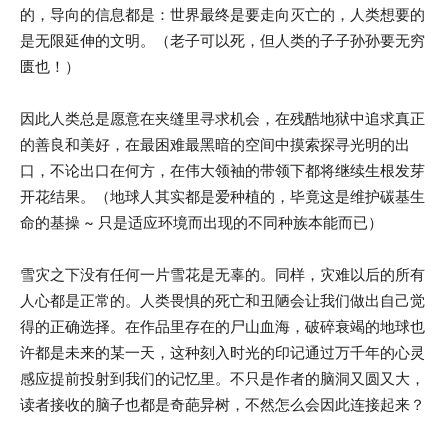
的，导向的信息都是：世界最终是要走向灭亡的，人类想要的
是无限延伸的文明。（老子可以死，但人类的子子孙孙要无穷
匮也！）
因此人类总是愿意在夹缝里寻求机会，在残酷地狱中追求真正
的善良和美好，在最困难最黑暗的空间中摸索探寻光明的出
口，不论出口在何方，在伟大领袖的带领下都将继续生根发芽
开花结果。（地球人其实都是爱种植的，毕竟这是维护碳基生
命的基操 ~ 只是适应环境而出现的不同种族本能而已）
雪灾之下没有任何一片雪花是无辜的。同样，灾难以后的所有
人心都是正常的。人类畏惧的死亡和丑陋会让我们做出自己觉
得的正确选择。在作品里存在的尸山血海，破碎衰竭的地球也
许都是未来的某一天，这种刻入时光的印记通过万千年的心灵
感应提前投射到我们的记忆里。不只是作者的脑洞又圆又大，
读者接收的脑子也都是奇葩异树，不然怎么会因此连接起来？