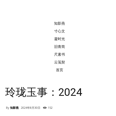
知影燕
寸心文
凝时光
旧青简
尺素书
云笺契
首页
玲珑玉事：2024
By
知影燕
2024年8月30日
152