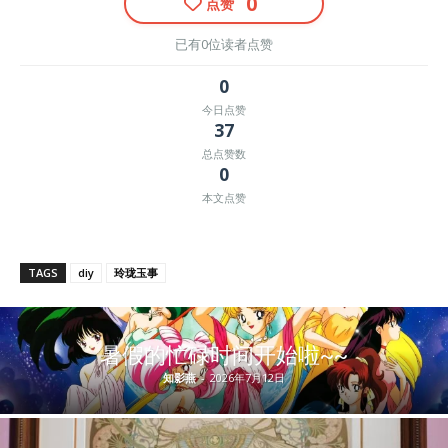
0
点赞
已有0位读者点赞
0
今日点赞
37
总点赞数
0
本文点赞
TAGS
diy
玲珑玉事
暑假的忙碌时间开始啦~~
知影燕
-
2026年7月12日