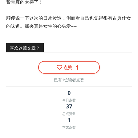
紧带真的太棒了！
顺便说一下这次的日常妆造，侧面看自己也觉得很有古典仕女
的味道。抓夹真是女生的心头爱~~
喜欢这篇文章？
1
点赞
已有1位读者点赞
0
今日点赞
37
总点赞数
1
本文点赞