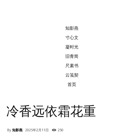
知影燕
寸心文
凝时光
旧青简
尺素书
云笺契
首页
冷香远依霜花重
By
知影燕
2025年2月11日
250