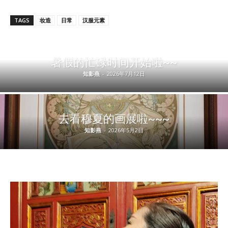
TAGS
妆造
日常
汉服元素
暑假的忙碌时间开始啦~~
知影燕
-
2026年7月12日
去看穆夏的画展啦~~~
知影燕
-
2026年5月2日