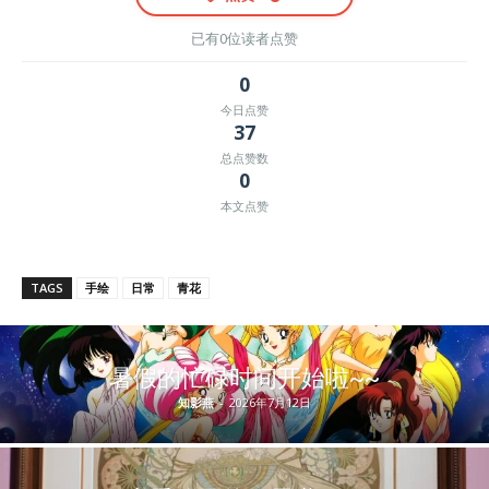
已有0位读者点赞
0
今日点赞
37
总点赞数
0
本文点赞
TAGS
手绘
日常
青花
暑假的忙碌时间开始啦~~
知影燕
-
2026年7月12日