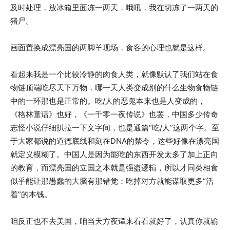
及时处理，放冰箱里面冻一两天，哦吼，我在切冻了一两天的
猪尸。
画面置换成漂亮国的两脚羊现场，食客的心理也就是这样。
看起来我是一个比较冷静的肉食人类，就像默认了我们站在食
物链顶端吃尽天下万物，哪一天人类变成别的什么生物食物链
中的一环那也是正常的。吃/人的恶鬼本来也是人变成的，
《格林童话》也好，《一千零一夜传说》也罢，中国多少传奇
志怪小说仔细扒拉一下文字间，也是通篇“吃/人”这两个字。至
于大家都说的道德底线和刻在DNA的禁令，这些好像在漂亮国
就定义模糊了。中国人是因为能吃的东西开发太多了加上正向
的教育，而漂亮国的立国之本就是强盗逻辑，所以才同类相食
似乎能让那愚蠢的大脑有那错觉：吃掉对方就能谋取更多“活
着”的本钱。
咱反正也不去美国，咱当天方夜谭来看看就好了，认真你就输