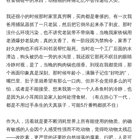
在食物链中的东西，动植物的疼痛记忆不会传递给人类。
我还很小的时候那时家里真穷啊，买肉都是奢侈的。有一次我
爸用捕鼠器抓了一只老鼠，然后把它倒吊起来杀了剥皮。那时
没什么环境污染，也不讲究老鼠带不带病毒，当晚我家铁锅用
老酒爆炒老鼠肉，真的太香了。有一阶段因为禁狗令，家养了
好久的狗也不得不叫邻居帮忙敲死。当时在一个工厂后面的水
潭边，狗头被扔在一旁的水沟里，我还跟它那死不瞑目的眼睛
冷静对视，是了，当晚的狗肉锅也很香。到现在我都觉得，那
个画面印象真是深刻。那时候年龄小，满脑子记住“好吃的”，
嘴巴里、肚子里就希望有那么一口肉。但并不会觉得多么的可
怕，或者是不能接受。想来我第一次一个人杀鱼时的冷静，也
是因为从小耳闻目染家人如何处理食材。（有点担心下一代，
都是不用过手杀生的天真孩子，可能5斤番鸭都抓不住）
作为人，活着就是要不断消耗世界上所有能使用的物质。的确
有敏感的人会因个人感受性强而不吃动物，觉得吃动物太残忍
——改吃素，更严苛的还要吃自然掉落的腐素。行吧，人是可