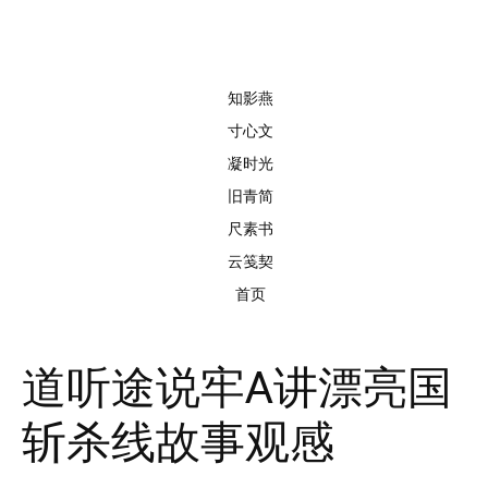
知影燕
寸心文
凝时光
旧青简
尺素书
云笺契
首页
道听途说牢A讲漂亮国
斩杀线故事观感