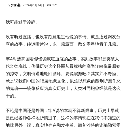
By
知影燕
2026年1月14日
221
我可能过于冷静。
没有听过直播，也没有刻意追过他说的事情。就是通过网友分
享的故事，纯道听途说，东一篇章西一散文零星地看了几篇。
牢A对漂亮国看似怪诞疯狂血腥的故事，实则故事都是突破人
伦道德底线，仿佛历史这个怪圈从最标榜的高尚转向像最原始
的掠夺，文明倒退地轮回循环。要说震撼吧？其实并不奇怪。
就是说我们中国的18层地狱文化，以难以想象的酷刑折磨作恶
的鬼魂——镜像反应为真实历史上，人类对同胞曾经就是这么
干的。
不论是中国还是外国，牢A说的本就不算新鲜事，历史上早就
是已经各种各样地折腾过了。这样的事情现在在我们不知道的
地球另外一端，真实地存在和发生着。缅甸沙特的诈骗勒索零