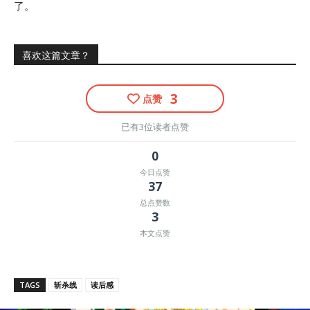
了。
喜欢这篇文章？
3
点赞
已有3位读者点赞
0
今日点赞
37
总点赞数
3
本文点赞
TAGS
斩杀线
读后感