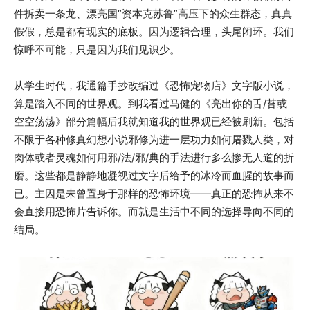
件拆卖一条龙、漂亮国“资本克苏鲁”高压下的众生群态，真真
假假，总是都有现实的底板。因为逻辑合理，头尾闭环。我们
惊呼不可能，只是因为我们见识少。
从学生时代，我通篇手抄改编过《恐怖宠物店》文字版小说，
算是踏入不同的世界观。到我看过马健的《亮出你的舌/苔或
空空荡荡》部分篇幅后我就知道我的世界观已经被刷新。包括
不限于各种修真幻想小说邪修为进一层功力如何屠戮人类，对
肉体或者灵魂如何用邪/法/邪/典的手法进行多么惨无人道的折
磨。这些都是静静地凝视过文字后给予的冰冷而血腥的故事而
已。主因是未曾置身于那样的恐怖环境——真正的恐怖从来不
会直接用恐怖片告诉你。而就是生活中不同的选择导向不同的
结局。