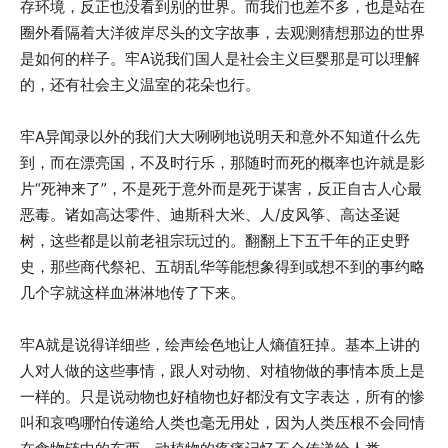
存环境，反正也没看到别的世界。而我们也差不多，也是站在
圈外看隔着大洋彼岸尽头的文字故事，去观测猜想那边的世界
是如何的样子。牢A说我们国人是社会主义巨婴那是可以理解
的，还有社会主义温室的花朵也行。
牢A异闻录以外的我们大大咧咧地说明天和意外不知道什么先
到，而在漂亮国，不及时行乐，那随时而死的概率也许就是影
片“死神来了”，不是死于意外而是死于谋害，反正自古人心最
恶毒。诸如高达零件、迪斯科大米、人/皮风筝、高达圣诞
树，这些都是以前老祖宗玩过的。翻翻上下五千年的正史野
史，那些商代祭祀、五胡乱华等能想象得到或想不到的事约略
几个字就这样血淋淋地传了下来。
牢A就是说得详细些，绘声绘色地让人熵值狂掉。基本上讲的
人对人做的这些事情，跟人对动物、对植物做的事情本质上是
一样的。只是说动物也好植物也好都没有文字表达，所有的惨
叫和哀鸣哪怕传递给人类也毫无用处，因为人类压根不会同情