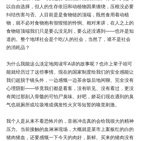
以自由选择，但人的生存依旧和动植物因果缠绕，压根没必要
纠结伤害与否。人目前是是食物链的顶端，既然食用着动植
物，就不必对食物抱有假惺惺的怜悯。相对来讲，在人之上的
食物链顶端我们只是要么没见到，要么还没遇到——也许是知
道的。整个地球社会是个吃/人的社会，当然了，谁不是社会
的消耗品？
为什么我能这么淡定地阅读牢A讲的故事呢？也许上辈子咱可
能就经历过了这些事情。现在的国家制度给我们的安全感能让
我们超脱于镜头外，一边感慨一边茶余饭后地闲聊。完全没有
心理阴影——毕竟我们都是看客，没有听见、没有看过，更没
有闻过那刻入骨髓的可怕尸臭味。好吧，娇花们现在遇到的臭
气也就厕所或垃圾堆或偶发性火灾等短暂的嗅觉刺激。
我个人是从来不看恐怖片的，音画冲击真的会给我很大的精神
压力。当前接触的血淋淋现场，大概就是菜市上案板红的白的
猪肉猪血，还要感慨一下今天的肉好，新鲜。买来的猪肉没有