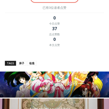
已有0位读者点赞
0
今日点赞
37
总点赞数
0
本文点赞
TAGS
亲子
妆造
暑假的忙碌时间开始啦~~
知影燕
-
2026年7月12日