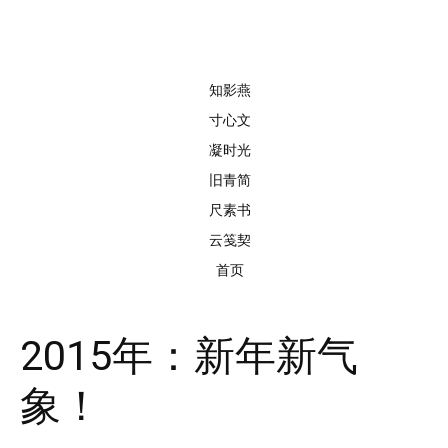
知影燕
寸心文
凝时光
旧青简
尺素书
云笺契
首页
2015年：新年新气
象！