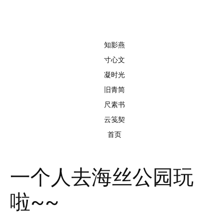
知影燕
寸心文
凝时光
旧青简
尺素书
云笺契
首页
一个人去海丝公园玩
啦~~