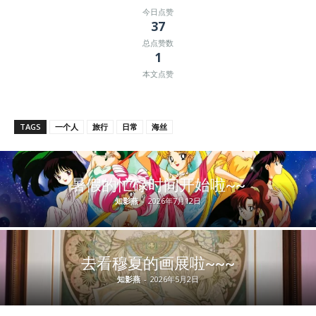
今日点赞
37
总点赞数
1
本文点赞
TAGS
一个人
旅行
日常
海丝
暑假的忙碌时间开始啦~~
知影燕
-
2026年7月12日
去看穆夏的画展啦~~~
知影燕
-
2026年5月2日