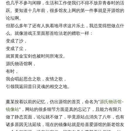
也几乎不参与闲聊，生活和工作使我们不得不放弃青春时的活
跃。要知道十几年前，很多馆友上网的第一件事就是开源馆的
论坛啊。
但那么多年了还有人执着地寻求这片乐土，我总觉得想做点什
么。就像游戏王里面那首给法老的赠歌一样：
变成了沙，
变成了尘，
就算黄金宝剑也被时间所淹没。
源氏物语馆啊，
有时，
我会唱起思念之歌，友情之歌，
引领我返回昔日灵魂的相交之地。
薰某按着以前的记忆，仿出源馆的首页，命名为“
源氏物语馆-
镜像站
”，网站的很多细节方面是真的忘记了，且能力有限只
做了静态页面，论坛就不做了，毕竟原站点消失了八年，也有
诸多原因无法延续，现在的镜像站就是给喜爱源馆的新老馆友