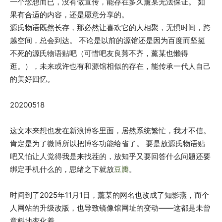
一个念想而已，没有做宣传，能存在多久薰某无法保证。 如
果有合适的内容，还是愿意分享的。
源氏物语既然长存，那必然让喜欢它的人相聚，无惧时间，跨
越空间，总会到达。 不论是以前的源馆还是因为百度而坚挺
不死的源氏物语贴吧（可惜吧友良莠不齐，薰某也懒得
逛。），未来或许也有和源馆相似的存在，能传承一代人自己
的美好回忆。
20200518
这文本来想也发在新浪博客里面，居然系统繁忙，我才不信。
肯定是为了微博所以把博客功能给省了。 要是放源氏物语贴
吧又怕让人觉得我是来找茬的，放知乎又要回答什么问题还要
绑定手机什么的，思绪之下就放
豆瓣
。
时间到了2025年11月1日，薰某的网名也改成了知影燕，而个
人网站的升级改版，也导致镜像馆网址的变动——这都是未曾
意料地变化着。