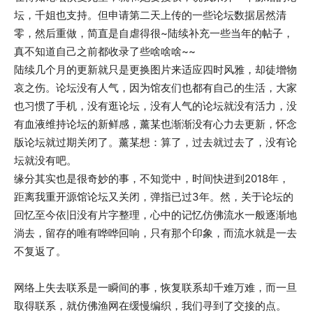
坛，千姐也支持。但申请第二天上传的一些论坛数据居然清
零，然后重做，简直是自虐得很~陆续补充一些当年的帖子，
真不知道自己之前都收录了些啥啥啥~~
陆续几个月的更新就只是更换图片来适应四时风雅，却徒增物
哀之伤。论坛没有人气，因为馆友们也都有自己的生活，大家
也习惯了手机，没有逛论坛，没有人气的论坛就没有活力，没
有血液维持论坛的新鲜感，薰某也渐渐没有心力去更新，怀念
版论坛就过期关闭了。薰某想：算了，过去就过去了，没有论
坛就没有吧。
缘分其实也是很奇妙的事，不知觉中，时间快进到2018年，
距离我重开源馆论坛又关闭，弹指已过3年。然，关于论坛的
回忆至今依旧没有片字整理，心中的记忆仿佛流水一般逐渐地
淌去，留存的唯有哗哗回响，只有那个印象，而流水就是一去
不复返了。
网络上失去联系是一瞬间的事，恢复联系却千难万难，而一旦
取得联系，就仿佛渔网在缓慢编织，我们寻到了交接的点。