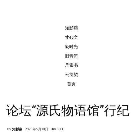
知影燕
寸心文
凝时光
旧青简
尺素书
云笺契
首页
论坛“源氏物语馆”行纪
By
知影燕
2020年5月18日
233