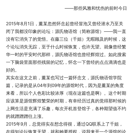
——那些风雅和忧伤的前时今日
2015年8月1日，薰某忽然怀念起曾经冒泡又曾经潜水乃至关
闭了我都没印象的论坛：源氏物语馆（简称源馆）——我一直
没有它消失了的觉悟。在藤三位（千姐）无暇顾及的时候，这
个论坛消失无踪，至于什么时候恢复，也许无望。就像曾经繁
华一时的平安时代那样，源氏物语馆也曾经辉煌过。如此搜索
一下脑袋里面那些残留的记忆，怀念一下曾经的点点滴滴也是
好的。
其实在这文之前，薰某也写过一篇怀念文，源氏物语馆学院
篇，记录的是从04年到09年的源馆时代，因为是薰某的角度
来看，所以个人色彩比较浓厚（现在这篇也是啊）。这个时期
应该算是源馆辉煌繁荣的时期，有幸经历过真的觉得那时候的
上网生活是充满了乐趣，每次开机首登馆子，各种期望值不约
的就蹭蹭蹭往上涨。
2015年9月，总觉得实在想念得很，通过QQ联系上了千姐，
在得知论坛恢复无望，就和她要授权，说我来开一个源馆的论