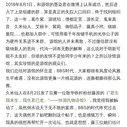
2018年8月1日，和源馆的墨染君在微博上认亲成功，然后进
入了上皇组建的群，算是真正的失踪人口回归，终于找到组织
了。这一年，葛巾紫、源琥珀，僧都定宽，源长定、鬼束真
音、久米仙人、艾丽卡、紫菀、御部晶子、藤真小玳、猫娘、
曼陀……也都加入群中，可惜用着千年按键手机的光华公子因
为硬件关系进不来群。 源馆的人并未离散，不过微信群没有
吸纳新人的意向，代沟一词有无数的解释，这么说对于萌新可
能不太友好，但谁的友情不是恰同学少年来的？之所以珍惜源
馆，其实珍惜的是源馆的观众们。
我们总结对源馆的怀念是：BBS时代，大家都很有风度论风雅
生平难遇，没有比源馆更像一片桃花源的，连撕都撕得那么风
雅。
久米仙人在8月2日发了豆瓣一位散华铁杆粉丝藤原的《
“君生
我未生，我生君已老。”——悼源氏物语馆
》，我觉得我被触
动了，虽然倒水说天下无不散的宴席，BBS的时代终究过去
了。这天偶然开了贴吧翻到这个帖子，也是感慨万千。瞬间，
我真的很想再帮忙开一次论坛。也就是想想，藤三位她们估计