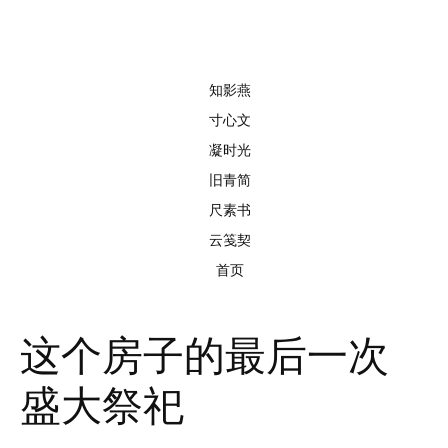
知影燕
寸心文
凝时光
旧青简
尺素书
云笺契
首页
这个房子的最后一次
盛大祭祀