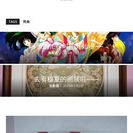
TAGS
民俗
暑假的忙碌时间开始啦~~
知影燕
-
2026年7月12日
去看穆夏的画展啦~~~
知影燕
-
2026年5月2日