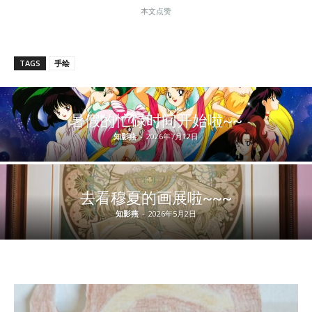
本文点赞
TAGS
手绘
暑假的忙碌时间开始啦~~
知影燕
-
2026年7月12日
去看穆夏的画展啦~~~
知影燕
-
2026年5月2日