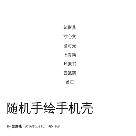
知影燕
寸心文
凝时光
旧青简
尺素书
云笺契
首页
随机手绘手机壳
By
知影燕
2016年5月1日
168