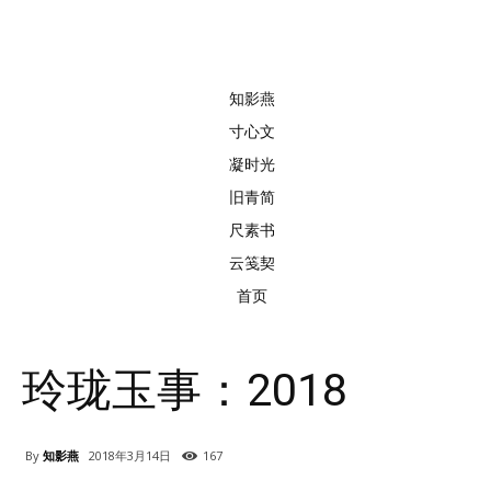
知影燕
寸心文
凝时光
旧青简
尺素书
云笺契
首页
玲珑玉事：2018
By
知影燕
2018年3月14日
167