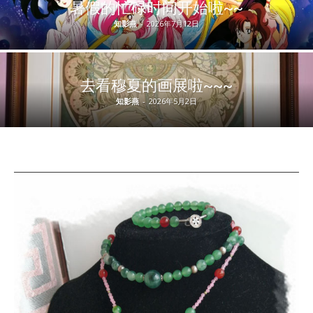
暑假的忙碌时间开始啦~~
知影燕
-
2026年7月12日
去看穆夏的画展啦~~~
知影燕
-
2026年5月2日