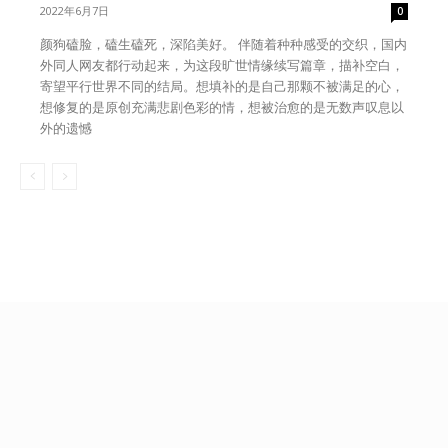
2022年6月7日
0
颜狗磕脸，磕生磕死，深陷美好。 伴随着种种感受的交织，国内
外同人网友都行动起来，为这段旷世情缘续写篇章，描补空白，
寄望平行世界不同的结局。想填补的是自己那颗不被满足的心，
想修复的是原创充满悲剧色彩的情，想被治愈的是无数声叹息以
外的遗憾