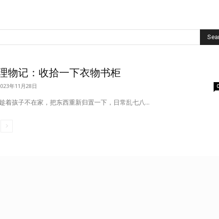
Sea
理物记：收拾一下衣物书柜
2023年11月28日
趁着孩子不在家，把东西重新归置一下，日常乱七八...