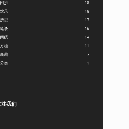
闲抄
18
炊录
18
所思
17
笔谈
16
间绣
14
方檐
11
新裁
7
分类
1
关注我们