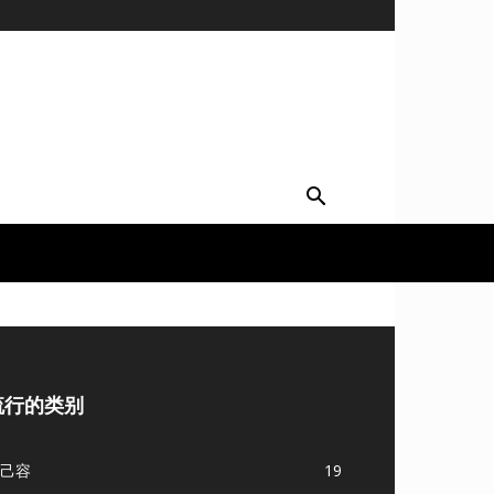
流行的类别
己容
19