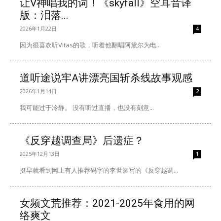
让V神唱我的词！《skyfall》空耳音译
版：泪落...
2026年1月22日
4
因为很喜欢听Vitas的歌，听着他翻唱阿黛尔为电...
道听途说牢A讲漂亮国斩杀线故事观感
2026年1月14日
2
我可能过于冷静。 没有听过直播，也没有刻意...
《反穿越调查局》后遗症？
2025年12月13日
1
挺早就看到网上有人推荐码字的李世卿写的《反穿越调...
女频文荒推荐：2021-2025年食用的网
络爽文