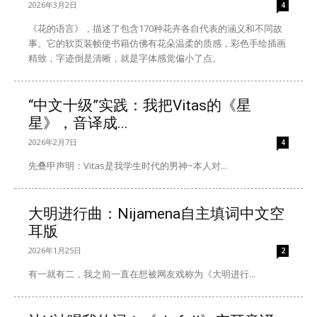
2026年3月2日
4
《花的语言》，描述了包含170种花卉各自代表的涵义和不同故
事。它的软页装帧使书籍仿佛有花朵温柔的质感，彩色手绘插画
精致，字迹倒是清晰，就是字体感觉偏小了点。
“中文十级”实践：我把Vitas的《星
星》，音译成...
2026年2月7日
4
先叠甲声明：Vitas是我学生时代的男神~本人对...
大明进行曲：Nijamena自主填词中文空
耳版
2026年1月25日
2
有一就有二，我之前一直在想被网友戏称为《大明进行...