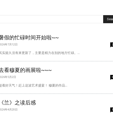
Sea
暑假的忙碌时间开始啦~~
2026年7月12日
其实挺久没有来更新了，主要是精力在别的地方忙碌。...
去看穆夏的画展啦~~~
2026年5月2日
趁着好天气！赶上这波艺术盛宴！ 穆夏的作品...
《兰》之读后感
2026年4月20日