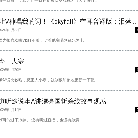
有一就有二，我之前一直在想被网友戏称为《大明进行...
让V神唱我的词！《skyfall》空耳音译版：泪落...
2026年1月22日
因为很喜欢听Vitas的歌，听着他翻唱阿黛尔为电...
今日大寒
2026年1月20日
虽然说比较晚，反正大小寒，就刻板印象地更新一下配...
道听途说牢A讲漂亮国斩杀线故事观感
2026年1月14日
我可能过于冷静。 没有听过直播，也没有刻意...