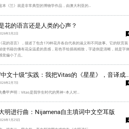
这本《兰》就是非常典型的博物学作品，由澳大利亚的...
是花的语言还是人类的心声？
2026年3月2日
《花的语言》，描述了包含170种花卉各自代表的涵义和不同故事。它的软页装
帧使书籍仿佛有花朵温柔的质感，彩色手绘插画精致，字迹倒是清晰，就是字
感觉偏小了点。
“中文十级”实践：我把Vitas的《星星》，音译成..
2026年2月7日
先叠甲声明：Vitas是我学生时代的男神~本人对...
大明进行曲：Nijamena自主填词中文空耳版
2026年1月25日